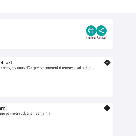
Imprimer
Partager
et-art
En savoir plus
nnées, les murs d’Angers se couvrent d’œuvres d’art urbain.
ami
En savoir plus
nimé par notre adassien Benjamin !