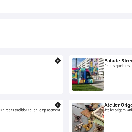
Balade Stre
En savoir plus
Depuis quelques a
Atelier Orig
En savoir plus
r un repas traditionnel en remplacement
Atelier origami a