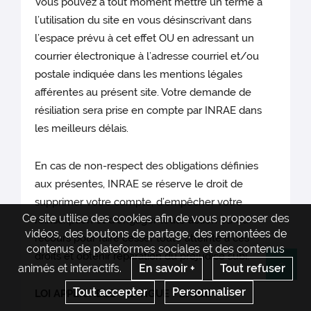
Vous pouvez à tout moment mettre un terme à
l’utilisation du site en vous désinscrivant dans
l’espace prévu à cet effet OU en adressant un
courrier électronique à l’adresse courriel et/ou
postale indiquée dans les mentions légales
afférentes au présent site. Votre demande de
résiliation sera prise en compte par INRAE dans
les meilleurs délais.
En cas de non-respect des obligations définies
aux présentes, INRAE se réserve le droit de
supprimer votre compte, d’empêcher votre
Ce site utilise des cookies afin de vous proposer des
réinscription et d’engager toute action et/ou
vidéos, des boutons de partage, des remontées de
recours pour faire cesser toute atteinte à ces
contenus de plateformes sociales et des contenus
droits et obtenir réparation du préjudice subi.
animés et interactifs.
En savoir +
Tout refuser
Re
Tout accepter
Personnaliser
LOI APPLICABLE – LANGUE - LITIGE